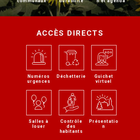
communaux
durabilité
n et agenda
ACCÈS DIRECTS
Numéros
Déchetterie
Guichet
urgences
virtuel
Salles à
Contrôle
Présentatio
louer
des
n
habitants