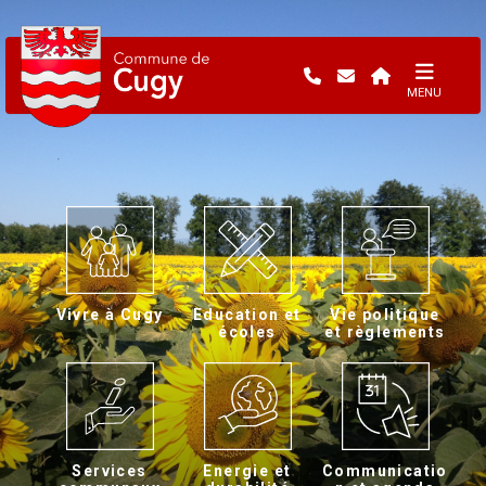
MENU
Vivre à Cugy
Education et
Vie politique
écoles
et règlements
Services
Energie et
Communicatio