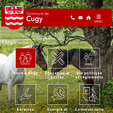
MENU
Vivre à Cugy
Education et
Vie politique
écoles
et règlements
Services
Energie et
Communicatio