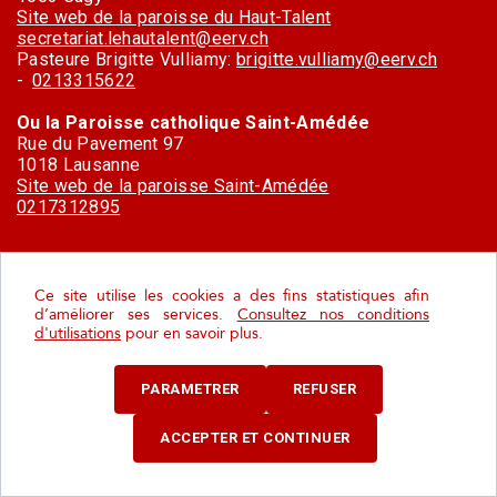
Site web de la paroisse du Haut-Talent
secretariat.lehautalent@eerv.ch
Pasteure Brigitte Vulliamy:
brigitte.vulliamy@eerv.ch
-
0213315622
Ou la Paroisse catholique Saint-Amédée
Rue du Pavement 97
1018 Lausanne
Site web de la paroisse Saint-Amédée
0217312895
Ce site utilise les cookies a des fins statistiques afin
d’améliorer ses services.
Consultez nos conditions
Histoire
d'utilisations
pour en savoir plus.
PARAMETRER
REFUSER
Un village à l’histoire récente mais bien
ancrée
ACCEPTER ET CONTINUER
À première vue, on pourrait croire que l’histoire du village