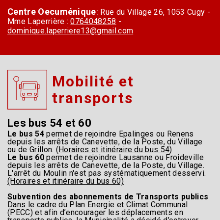
Centre Oecuménique
:
Rue du Village 26, 1053 Cugy -
Mme Laperrière :
0764048258
-
dominique.laperriere13@gmail.com
Mobilité et
transports
Les bus 54 et 60
Le bus 54
permet de rejoindre Epalinges ou Renens
depuis les arrêts de Canevette, de la Poste, du Village
ou de Grillon.
(Horaires et itinéraire du bus 54)
Le bus 60
permet de rejoindre Lausanne ou Froideville
depuis les arrêts de Canevette, de la Poste, du Village.
L'arrêt du Moulin n'est pas systématiquement desservi.
(Horaires et itinéraire du bus 60)
Subvention des abonnements de Transports publics
Dans le cadre du Plan Energie et Climat Communal
(PECC) et afin d’encourager les déplacements en