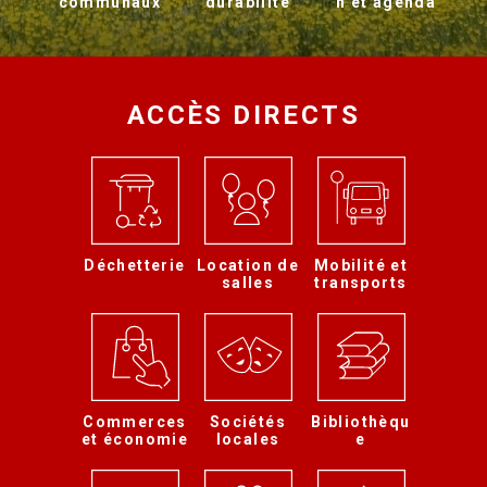
communaux
durabilité
n et agenda
ACCÈS DIRECTS
Déchetterie
Location de
Mobilité et
salles
transports
Commerces
Sociétés
Bibliothèqu
et économie
locales
e