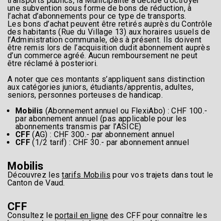
transports publics, la Municipalité a décidé d’octroyer
une subvention sous forme de bons de réduction, à
l’achat d’abonnements pour ce type de transports.
Les bons d’achat peuvent être retirés auprès du Contrôle
des habitants (Rue du Village 13) aux horaires usuels de
l’Administration communale, dès à présent. Ils doivent
être remis lors de l’acquisition dudit abonnement auprès
d’un commerce agréé. Aucun remboursement ne peut
être réclamé à posteriori.
A noter que ces montants s’appliquent sans distinction
aux catégories juniors, étudiants/apprentis, adultes,
seniors, personnes porteuses de handicap.
Mobilis
(Abonnement annuel ou FlexiAbo) : CHF 100.-
par abonnement annuel (pas applicable pour les
abonnements transmis par l’ASICE)
CFF
(AG) : CHF 300.- par abonnement annuel
CFF
(1/2 tarif) : CHF 30.- par abonnement annuel
Mobilis
Découvrez les
tarifs Mobilis
pour vos trajets dans tout le
Canton de Vaud.
CFF
Consultez le
portail en ligne
des CFF pour connaître les