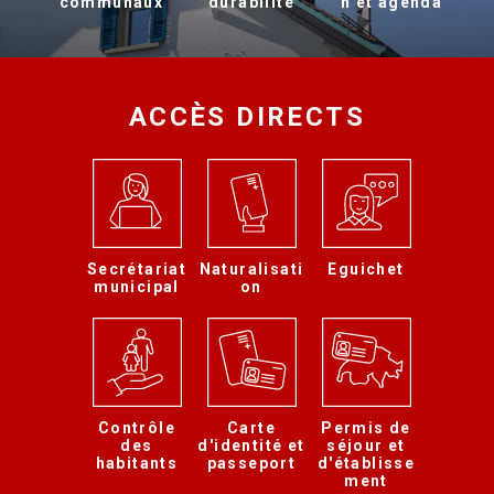
communaux
durabilité
n et agenda
ACCÈS DIRECTS
Secrétariat
Naturalisati
Eguichet
municipal
on
Contrôle
Carte
Permis de
des
d'identité et
séjour et
habitants
passeport
d'établisse
ment