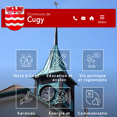
MENU
Vivre à Cugy
Education et
Vie politique
écoles
et règlements
Services
Energie et
Communicatio