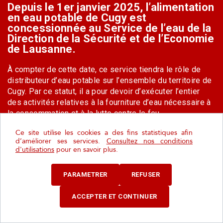
Depuis le 1er janvier 2025, l’alimentation
en eau potable de Cugy est
concessionnée au Service de l’eau de la
Direction de la Sécurité et de l’Economie
de Lausanne.
À compter de cette date, ce service tiendra le rôle de
distributeur d’eau potable sur l’ensemble du territoire de
Cugy. Par ce statut, il a pour devoir d’exécuter l’entier
des activités relatives à la fourniture d’eau nécessaire à
la consommation et à la lutte contre le feu,
conformément à la loi vaudoise sur la distribution de
Ce site utilise les cookies a des fins statistiques afin
l’eau (LDE).
d’améliorer ses services.
Consultez nos conditions
d'utilisations
pour en savoir plus.
Du point de vue administratif, ce transfert implique une
modification de la facturation pour les ménages et
PARAMETRER
REFUSER
entreprises de Cugy. Les factures de consommation
d’eau et les taxes pratiquées sont celles du nouveau
ACCEPTER ET CONTINUER
distributeur. La facture inclut également les taxes dues
pour l’évacuation et l’épuration des eaux, dont la fixation
reste de la compétence de la commune de Cugy.