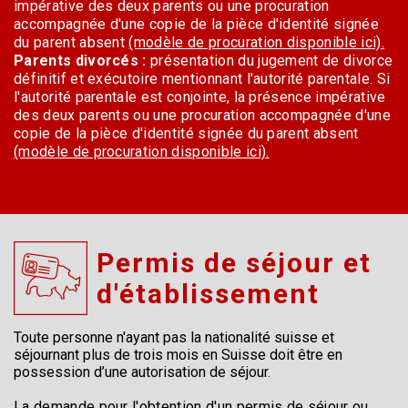
impérative des deux parents ou une procuration
accompagnée d'une copie de la pièce d'identité signée
du parent absent
(modèle de procuration disponible ici).
Parents divorcés :
présentation du jugement de divorce
définitif et exécutoire mentionnant l'autorité parentale. Si
l'autorité parentale est conjointe, la présence impérative
des deux parents ou une procuration accompagnée d'une
copie de la pièce d'identité signée du parent absent
(modèle de procuration disponible ici).
Permis de séjour et
d'établissement
Toute personne n'ayant pas la nationalité suisse et
séjournant plus de trois mois en Suisse doit être en
possession d’une autorisation de séjour.
La demande pour l'obtention d'un permis de séjour ou