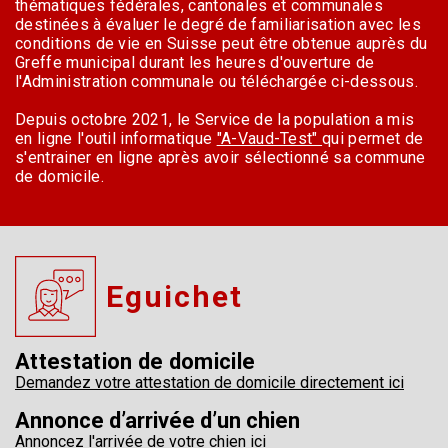
thématiques fédérales, cantonales et communales
destinées à évaluer le degré de familiarisation avec les
conditions de vie en Suisse peut être obtenue auprès du
Greffe municipal durant les heures d'ouverture de
l'Administration communale ou téléchargée ci-dessous.
Depuis octobre 2021, le Service de la population a mis
en ligne l'outil informatique
"A-Vaud-Test"
qui permet de
s'entrainer en ligne après avoir sélectionné sa commune
de domicile.
Eguichet
Attestation de domicile
Demandez votre attestation de domicile directement ici
Annonce d’arrivée d’un chien
Annoncez l'arrivée de votre chien ici