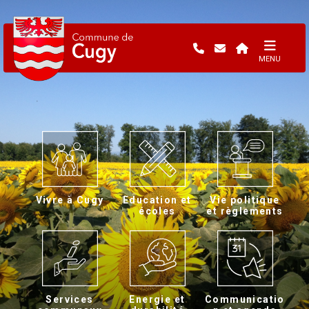
MENU
Vivre à Cugy
Education et
Vie politique
écoles
et règlements
Services
Energie et
Communicatio