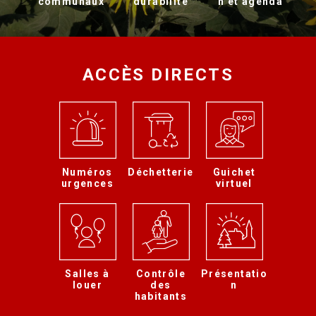
communaux
durabilité
n et agenda
ACCÈS DIRECTS
Numéros
Déchetterie
Guichet
urgences
virtuel
Salles à
Contrôle
Présentatio
louer
des
n
habitants